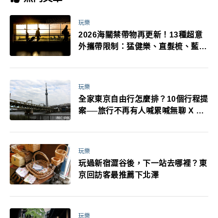
玩樂
2026海關禁帶物再更新！13種超意
外攜帶限制：猛健樂、直髮梳、藍牙
耳機、暖暖包都有事！最高還罰百
萬！注意事項一次看！
玩樂
全家東京自由行怎麼排？10個行程提
案──旅行不再有人喊累喊無聊 X 爸
媽小孩都能找到喜歡的好玩法！
玩樂
玩過新宿澀谷後，下一站去哪裡？東
京回訪客最推薦下北澤
玩樂