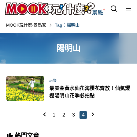
MOOK玩什麼‧景點家
Tag：陽明山
陽明山
玩樂
最美金黃水仙花海櫻花齊放！仙氣爆
棚陽明山花季必拍點
1
2
3
4
熱門文章