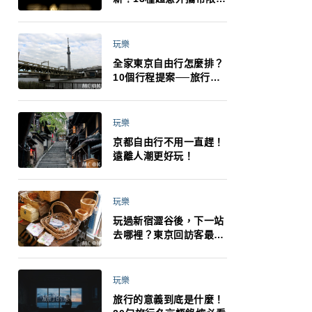
制：猛健樂、直髮梳、藍
牙耳機、暖暖包都有事！
最高還罰百萬！注意事項
玩樂
一次看！
全家東京自由行怎麼排？
10個行程提案──旅行不
再有人喊累喊無聊 X 爸媽
小孩都能找到喜歡的好玩
法！
玩樂
京都自由行不用一直趕！
遠離人潮更好玩！
玩樂
玩過新宿澀谷後，下一站
去哪裡？東京回訪客最推
薦下北澤
玩樂
旅行的意義到底是什麼！