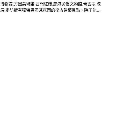
博物館,方圓美術館,西門紅樓,鹿港民俗文物館,青雲閣,陳
厝 走訪擁有獨特異國感氛圍的復古建築景點，除了能捕
築大景、美照，更可以認識其歷史故事與設計風格，推薦想
人別錯過以下10大巴洛克風老宅！