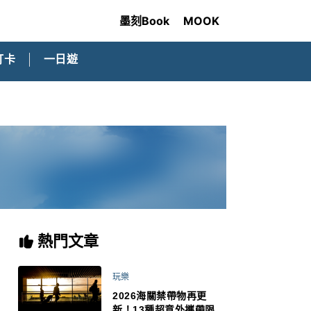
墨刻Book
MOOK
打卡
一日遊
熱門文章
玩樂
2026海關禁帶物再更
新！13種超意外攜帶限