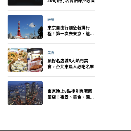
20句旅行名言語錄控必看
玩樂
東京自由行別急著排行
程！第一次去東京，這10
件事更重要
美食
頂好名店城5大熱門美
食，台北東區人必吃名單
東京晚上8點後別急著回
飯店！夜景、美食、深夜
玩法一次整理，東京人的
夜生活才正要開始