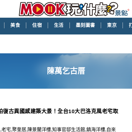
美食
住宿
生活
墨刻圖書
東京
陳萬乞古厝
美拍復古異國感建築大景！全台10大巴洛克風老宅取
,老宅,聚奎居,陳景蘭洋樓,知事官邸生活館,鎮海洋樓,自來