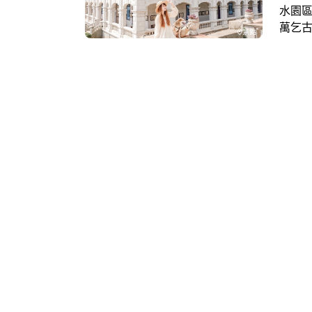
水園區
萬乞古
捉建
造訪的