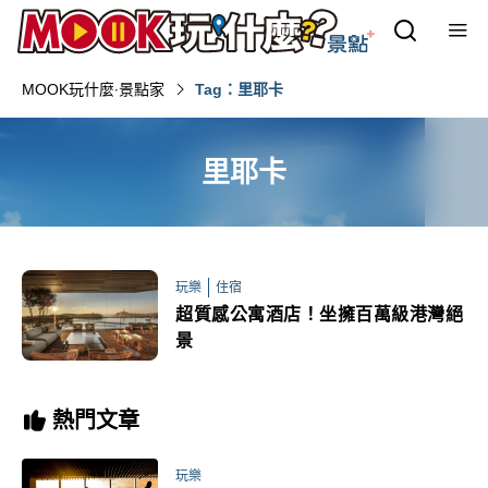
MOOK玩什麼‧景點家
Tag：里耶卡
里耶卡
玩樂
住宿
超質感公寓酒店！坐擁百萬級港灣絕
景
熱門文章
玩樂