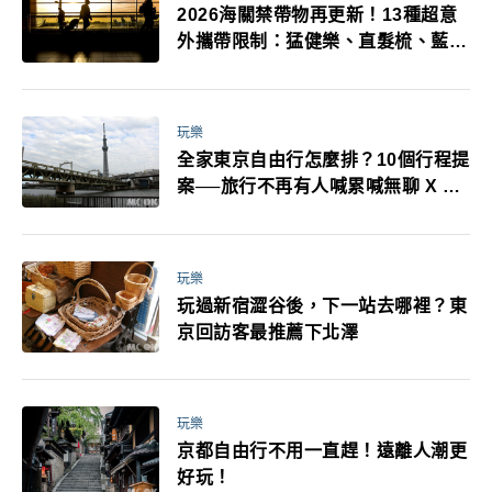
2026海關禁帶物再更新！13種超意
外攜帶限制：猛健樂、直髮梳、藍牙
耳機、暖暖包都有事！最高還罰百
萬！注意事項一次看！
玩樂
全家東京自由行怎麼排？10個行程提
案──旅行不再有人喊累喊無聊 X 爸
媽小孩都能找到喜歡的好玩法！
玩樂
玩過新宿澀谷後，下一站去哪裡？東
京回訪客最推薦下北澤
玩樂
京都自由行不用一直趕！遠離人潮更
好玩！