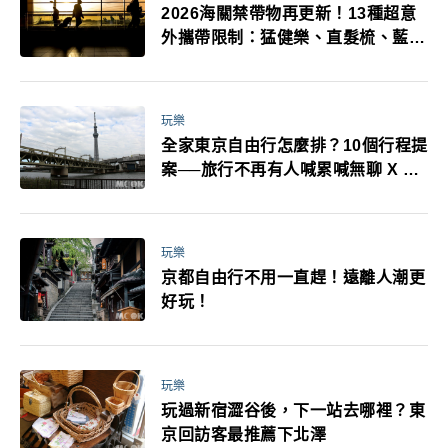
2026海關禁帶物再更新！13種超意
外攜帶限制：猛健樂、直髮梳、藍牙
耳機、暖暖包都有事！最高還罰百
萬！注意事項一次看！
玩樂
全家東京自由行怎麼排？10個行程提
案──旅行不再有人喊累喊無聊 X 爸
媽小孩都能找到喜歡的好玩法！
玩樂
京都自由行不用一直趕！遠離人潮更
好玩！
玩樂
玩過新宿澀谷後，下一站去哪裡？東
京回訪客最推薦下北澤