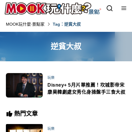
MOOK玩什麼‧景點家
Tag：逆貧大叔
逆貧大叔
玩樂
Disney+ 5月片單推薦！坎城影帝宋
康昊韓劇處女秀化身操盤手三食大叔
熱門文章
玩樂