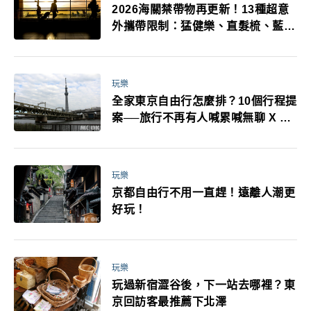
2026海關禁帶物再更新！13種超意
外攜帶限制：猛健樂、直髮梳、藍牙
耳機、暖暖包都有事！最高還罰百
萬！注意事項一次看！
玩樂
全家東京自由行怎麼排？10個行程提
案──旅行不再有人喊累喊無聊 X 爸
媽小孩都能找到喜歡的好玩法！
玩樂
京都自由行不用一直趕！遠離人潮更
好玩！
玩樂
玩過新宿澀谷後，下一站去哪裡？東
京回訪客最推薦下北澤