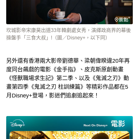
坎城影帝宋康昊出道33年韓劇處女秀，演繹政商界的幕後
操盤手「三食大叔」!（圖／Disney+，以下同）
另外還有香港兩大影帝劉德華、梁朝偉睽違20年再
度同台飆戲的電影《金手指》、皮克斯原創動畫
《怪獸職場求生記》第二季、以及《鬼滅之刃》動
畫第四季《鬼滅之刃 柱訓練篇》等精彩作品都在5
月Disney+登場，影迷們追劇追起來！