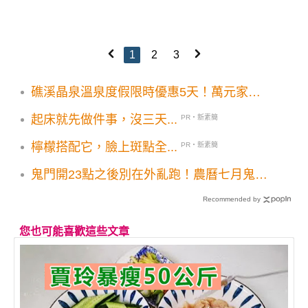
1
2
3
礁溪晶泉溫泉度假限時優惠5天！萬元家庭
房雙人客房直逼4折先搶先規劃
起床就先做件事，沒三天...
PR・新素簡
檸檬搭配它，臉上斑點全...
PR・新素簡
鬼門開23點之後別在外亂跑！農曆七月鬼月
22大禁忌要注意
Recommended by
您也可能喜歡這些文章