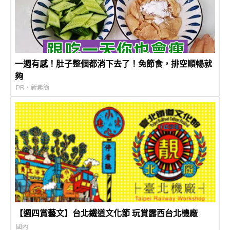
一週有感！肚子整個都消下去了！免節食，排空順暢就
夠
PR・新素簡
【週四賞藝文】台北鐵道文化節 玩賞露西台北機廠
國內