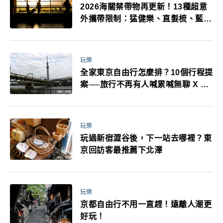
2026海關禁帶物再更新！13種超意
外攜帶限制：猛健樂、直髮梳、藍牙
耳機、暖暖包都有事！最高還罰百
萬！注意事項一次看！
玩樂
全家東京自由行怎麼排？10個行程提
案──旅行不再有人喊累喊無聊 X 爸
媽小孩都能找到喜歡的好玩法！
玩樂
玩過新宿澀谷後，下一站去哪裡？東
京回訪客最推薦下北澤
玩樂
京都自由行不用一直趕！遠離人潮更
好玩！