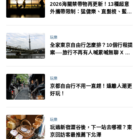
2026海關禁帶物再更新！13種超意
外攜帶限制：猛健樂、直髮梳、藍牙
耳機、暖暖包都有事！最高還罰百
萬！注意事項一次看！
玩樂
全家東京自由行怎麼排？10個行程提
案──旅行不再有人喊累喊無聊 X 爸
媽小孩都能找到喜歡的好玩法！
玩樂
京都自由行不用一直趕！遠離人潮更
好玩！
玩樂
玩過新宿澀谷後，下一站去哪裡？東
京回訪客最推薦下北澤