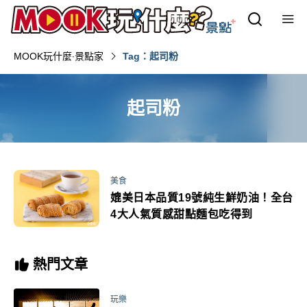
MOOK玩什麼‧景點家
Tag：起司粉
起司粉
美食
媲美日本品質19號純生鮮奶油！全台
4大人氣質感甜點麵包吃得到
熱門文章
玩樂