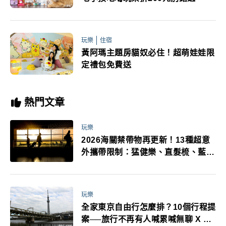
玩樂
住宿
黃阿瑪主題房貓奴必住！超萌娃娃限
定禮包免費送
熱門文章
玩樂
2026海關禁帶物再更新！13種超意
外攜帶限制：猛健樂、直髮梳、藍牙
耳機、暖暖包都有事！最高還罰百
萬！注意事項一次看！
玩樂
全家東京自由行怎麼排？10個行程提
案──旅行不再有人喊累喊無聊 X 爸