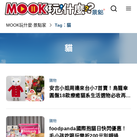
MOOK玩什麼‧景點家
Tag：貓
貓
購物
安吉小姐周邊來台小7首賣！鳥籠傘
圓盤18款療癒貓系生活選物必收再抽
20cm玩偶
購物
foodpanda國際抱貓日快閃優惠！
毛小孩吃喝玩樂折200元別錯過