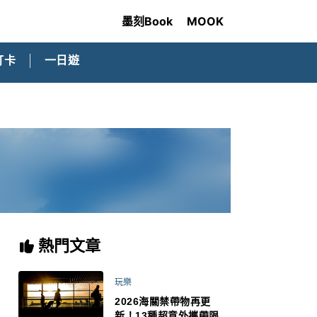
墨刻Book
MOOK
打卡
一日遊
熱門文章
玩樂
2026海關禁帶物再更
新！13種超意外攜帶限