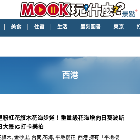
美食
住宿
生活
墨刻圖書
東京
西港
里粉紅花旗木花海步道！重量級花海增向日葵波斯
日大景IG打卡美拍
花旗木, 金砂里, 台南,花海, 平地櫻花, 西港 擁有「平地櫻