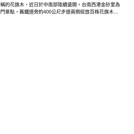
美稱的花旗木，近日於中南部陸續盛開。台南西港金砂里為
門景點，舊鐵道旁約400公尺步道兩側綻放百株花旗木，
花海綻放春日浪漫，想一探夢幻粉紅花海廊道之美，記得把
期造訪！