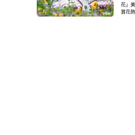
花」
賞花熱
粉色
握花