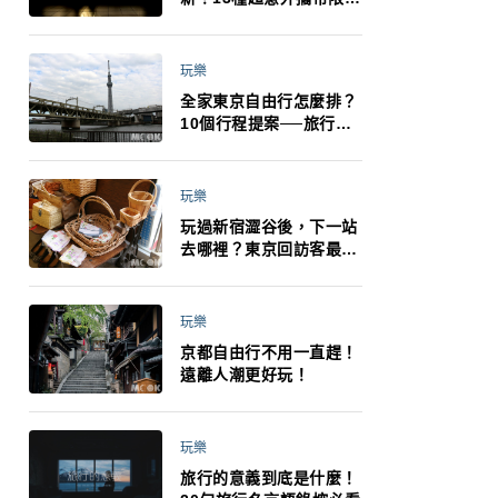
制：猛健樂、直髮梳、藍
牙耳機、暖暖包都有事！
最高還罰百萬！注意事項
玩樂
一次看！
全家東京自由行怎麼排？
10個行程提案──旅行不
再有人喊累喊無聊 X 爸媽
小孩都能找到喜歡的好玩
法！
玩樂
玩過新宿澀谷後，下一站
去哪裡？東京回訪客最推
薦下北澤
玩樂
京都自由行不用一直趕！
遠離人潮更好玩！
玩樂
旅行的意義到底是什麼！