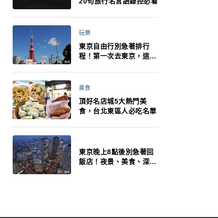
20句旅行名言語錄控必看
玩樂
東京自由行別急著排行
程！第一次去東京，這10
件事更重要
美食
頂好名店城5大熱門美
食，台北東區人必吃名單
東京晚上8點後別急著回
飯店！夜景、美食、深夜
玩法一次整理，東京人的
夜生活才正要開始