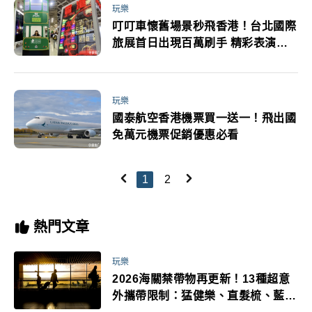
玩樂
叮叮車懷舊場景秒飛香港！台北國際
旅展首日出現百萬刷手 精彩表演
9m88週六登場
玩樂
國泰航空香港機票買一送一！飛出國
免萬元機票促銷優惠必看
1
2
熱門文章
玩樂
2026海關禁帶物再更新！13種超意
外攜帶限制：猛健樂、直髮梳、藍牙