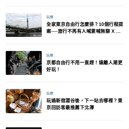
耳機、暖暖包都有事！最高還罰百
萬！注意事項一次看！
玩樂
全家東京自由行怎麼排？10個行程提
案──旅行不再有人喊累喊無聊 X 爸
媽小孩都能找到喜歡的好玩法！
玩樂
京都自由行不用一直趕！遠離人潮更
好玩！
玩樂
玩過新宿澀谷後，下一站去哪裡？東
京回訪客最推薦下北澤