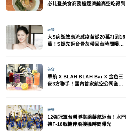
必比登美食商務艙經濟艙高空吃得到
玩樂
大S病逝效應流感疫苗從20萬打到16
萬！S媽先返台骨灰帶回台時間曝光
2航空公司可讓家人護送
美食
華航 X BLAH BLAH Bar X 金色三
麥3方聯手！國內首家航空公司全航
線全艙供應罐裝調酒
玩樂
12強冠軍台灣隊搭乘華航返台！水門
禮F-16戰機伴飛接機時間曝光