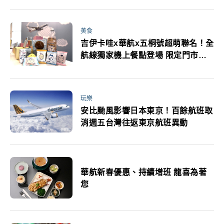
美食
吉伊卡哇x華航x五桐號超萌聯名！全
航線獨家機上餐點登場 限定門市打
卡免費吃抽機票
玩樂
安比颱風影響日本東京！百餘航班取
消週五台灣往返東京航班異動
華航新春優惠、持續增班 龍喜為著
您