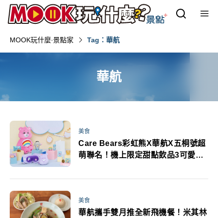
MOOK玩什麼‧景點家
Tag：華航
華航
美食
Care Bears彩虹熊X華航X五桐號超
萌聯名！機上限定甜點飲品3可愛周
邊登場
美食
華航攜手雙月推全新飛機餐！米其林