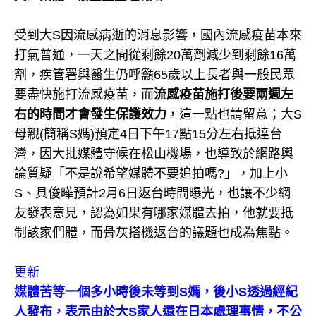
受到大S因流感病逝的消息影響，國內流感疫苗本來
打氣普通，一天之間從剩餘20萬劑減少到剩餘16萬
劑，疾管署與醫生仍呼籲65歲以上長者與一般民眾
要盡快施打流感疫苗，而
流感疫苗施打後要兩週左
右的時間才會發生保護效力
，這一點也請留意；大S
母親(簡稱S媽)預定4日下午17點15分左右抵達台
灣，因大批媒體守候在松山機場，也導致於網路輿
論質疑「不是說希望媒體不要追拍嗎?」，加上小
S、具俊曄預計2月6日返台時間曝光，也讓不少網
友發表意見，認為如果有哪家媒體去拍，他就要抵
制該家們體，而骨灰搭機返台的議題也成為焦點。
更新
媒體苦等一個多小時後未等到S媽，後小S透過經紀
人發布，表示由於大S家人還在日本處理事情，不公