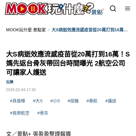
MOOK玩什麼‧景點家
大S病逝效應流感疫苗從20萬打到16萬！
S媽先返台骨灰帶回台時間曝光 2航空公
司可讓家人護送
大S病逝效應流感疫苗從20萬打到16萬！S
媽先返台骨灰帶回台時間曝光 2航空公司
可讓家人護送
玩樂
2025-02-04 17:30
#具俊曄
#大S
#小S
#搭機
#華航
#護送
#長榮航空
#骨灰
文／景點+ 張盈盈整理報導