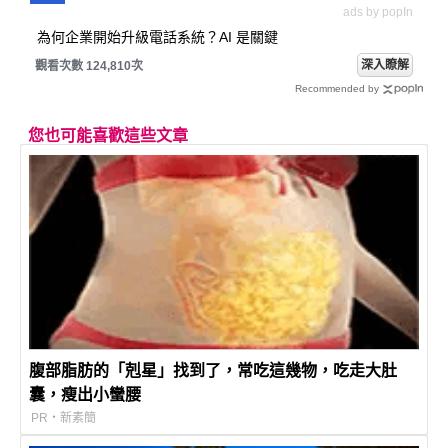
ads by popIn
為何企業開始升級電話系統？AI 是關鍵
深入瞭解
觀看次數 124,810次
Recommended by
您也可能喜歡這些文章
腹部脂肪的「剋星」找到了，常吃這幾物，吃走大肚
囊，瘦出小蠻腰
PR・新素簡