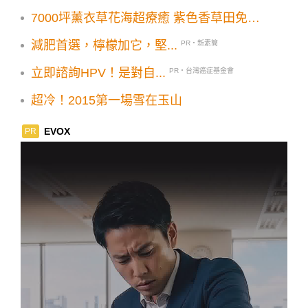
7000坪薰衣草花海超療癒 紫色香草田免費
入園
減肥首選，檸檬加它，堅...
PR・新素簡
立即諮詢HPV！是對自...
PR・台灣癌症基金會
超冷！2015第一場雪在玉山
EVOX
PR