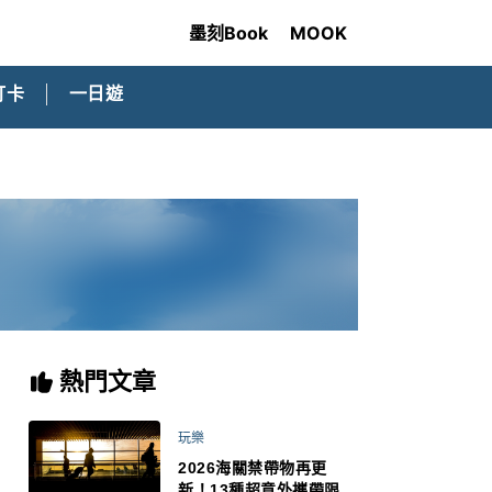
墨刻Book
MOOK
打卡
一日遊
熱門文章
玩樂
2026海關禁帶物再更
新！13種超意外攜帶限