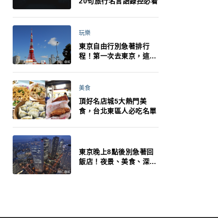
20句旅行名言語錄控必看
玩樂
東京自由行別急著排行
程！第一次去東京，這10
件事更重要
美食
頂好名店城5大熱門美
食，台北東區人必吃名單
東京晚上8點後別急著回
飯店！夜景、美食、深夜
玩法一次整理，東京人的
夜生活才正要開始