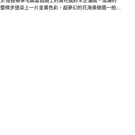
位於南投縣草屯鎮富昌路上的黃花風鈴木正滿開，燦爛的
將整條步道染上一片金黃色彩，超夢幻的花海景緻隨一拍都
出浪漫美照，把握花期出發美拍吧！