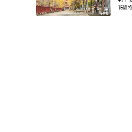
+1！
花瓣
能拍