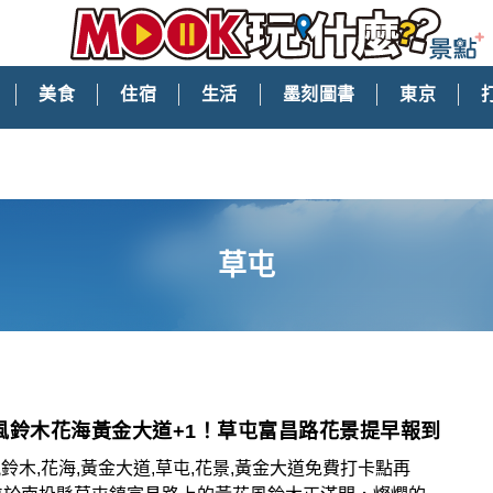
美食
住宿
生活
墨刻圖書
東京
草屯
風鈴木花海黃金大道+1！草屯富昌路花景提早報到
鈴木,花海,黃金大道,草屯,花景,黃金大道免費打卡點再