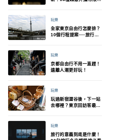
制：猛健樂、直髮梳、藍
牙耳機、暖暖包都有事！
最高還罰百萬！注意事項
玩樂
一次看！
全家東京自由行怎麼排？
10個行程提案──旅行不
再有人喊累喊無聊 X 爸媽
小孩都能找到喜歡的好玩
法！
玩樂
京都自由行不用一直趕！
遠離人潮更好玩！
玩樂
玩過新宿澀谷後，下一站
去哪裡？東京回訪客最推
薦下北澤
玩樂
旅行的意義到底是什麼！