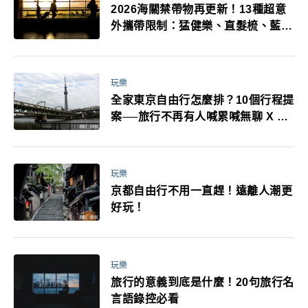
2026海關禁帶物再更新！13種超意
外攜帶限制：猛健樂、直髮梳、藍牙
耳機、暖暖包都有事！最高還罰百
萬！注意事項一次看！
玩樂
全家東京自由行怎麼排？10個行程提
案──旅行不再有人喊累喊無聊 X 爸
媽小孩都能找到喜歡的好玩法！
玩樂
京都自由行不用一直趕！遠離人潮更
好玩！
玩樂
旅行的意義到底是什麼！20句旅行名
言語錄控必看