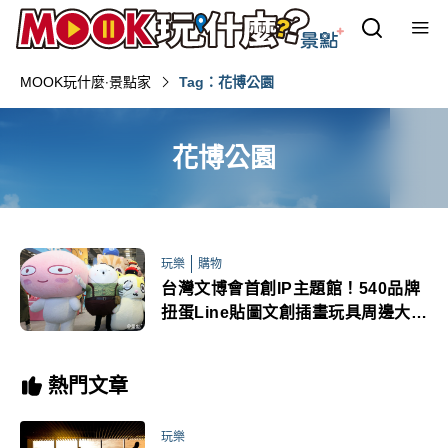
MOOK玩什麼‧景點家
Tag：花博公園
花博公園
玩樂
購物
台灣文博會首創IP主題館！540品牌
扭蛋Line貼圖文創插畫玩具周邊大匯
集
熱門文章
玩樂