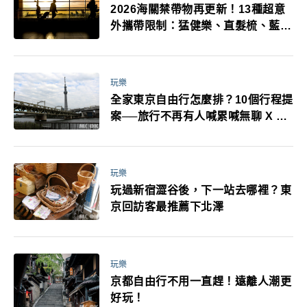
2026海關禁帶物再更新！13種超意
外攜帶限制：猛健樂、直髮梳、藍牙
耳機、暖暖包都有事！最高還罰百
萬！注意事項一次看！
玩樂
全家東京自由行怎麼排？10個行程提
案──旅行不再有人喊累喊無聊 X 爸
媽小孩都能找到喜歡的好玩法！
玩樂
玩過新宿澀谷後，下一站去哪裡？東
京回訪客最推薦下北澤
玩樂
京都自由行不用一直趕！遠離人潮更
好玩！