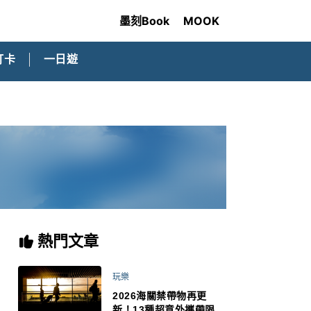
墨刻Book
MOOK
打卡
一日遊
熱門文章
玩樂
2026海關禁帶物再更
新！13種超意外攜帶限