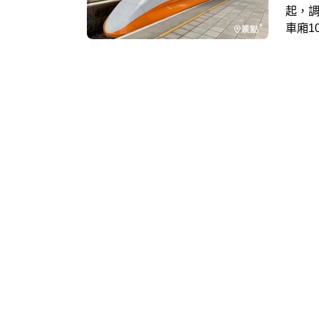
起，
車廂1
也會彈
運需
台灣高
的自