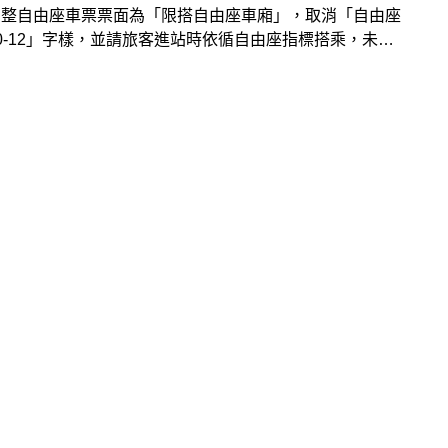
調整自由座車票票面為「限搭自由座車廂」，取消「自由座
0-12」字樣，並請旅客進站時依循自由座指標搭乘，未來
性規劃每次列車2節至8節彈性自由座車廂數，以吻合旅
求，並隨時因應旅客的搭乘需求，由於乘客仍有不少疑問，
鐵9月4日再次提出5點QA回答說明，讓旅客更加清楚新
由座相關措施與規定。