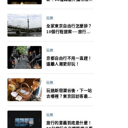
制：猛健樂、直髮梳、藍
牙耳機、暖暖包都有事！
最高還罰百萬！注意事項
玩樂
一次看！
全家東京自由行怎麼排？
10個行程提案──旅行不
再有人喊累喊無聊 X 爸媽
小孩都能找到喜歡的好玩
法！
玩樂
京都自由行不用一直趕！
遠離人潮更好玩！
玩樂
玩過新宿澀谷後，下一站
去哪裡？東京回訪客最推
薦下北澤
玩樂
旅行的意義到底是什麼！