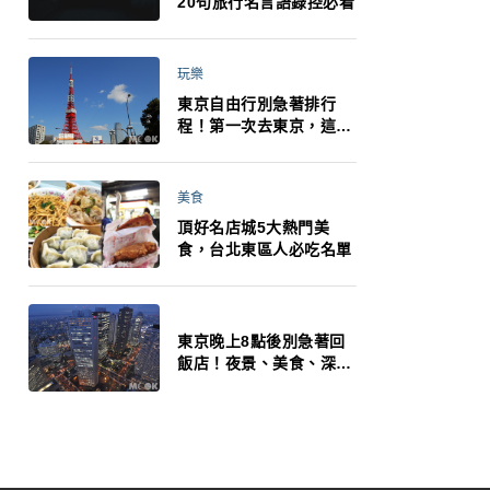
20句旅行名言語錄控必看
玩樂
東京自由行別急著排行
程！第一次去東京，這10
件事更重要
美食
頂好名店城5大熱門美
食，台北東區人必吃名單
東京晚上8點後別急著回
飯店！夜景、美食、深夜
玩法一次整理，東京人的
夜生活才正要開始