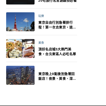
20句旅行名言語錄控必看
玩樂
東京自由行別急著排行
程！第一次去東京，這10
件事更重要
美食
頂好名店城5大熱門美
食，台北東區人必吃名單
東京晚上8點後別急著回
飯店！夜景、美食、深夜
玩法一次整理，東京人的
夜生活才正要開始