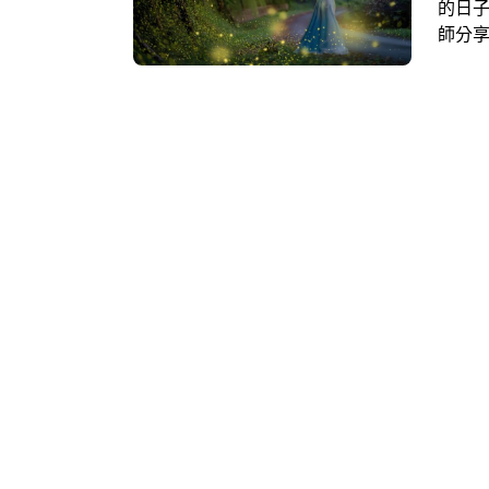
的日
師分享
夠的
失常