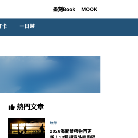
墨刻Book
MOOK
打卡
一日遊
熱門文章
玩樂
2026海關禁帶物再更
新！13種超意外攜帶限