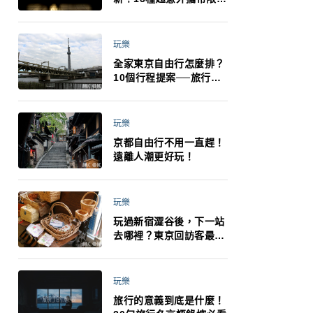
制：猛健樂、直髮梳、藍
牙耳機、暖暖包都有事！
最高還罰百萬！注意事項
玩樂
一次看！
全家東京自由行怎麼排？
10個行程提案──旅行不
再有人喊累喊無聊 X 爸媽
小孩都能找到喜歡的好玩
法！
玩樂
京都自由行不用一直趕！
遠離人潮更好玩！
玩樂
玩過新宿澀谷後，下一站
去哪裡？東京回訪客最推
薦下北澤
玩樂
旅行的意義到底是什麼！