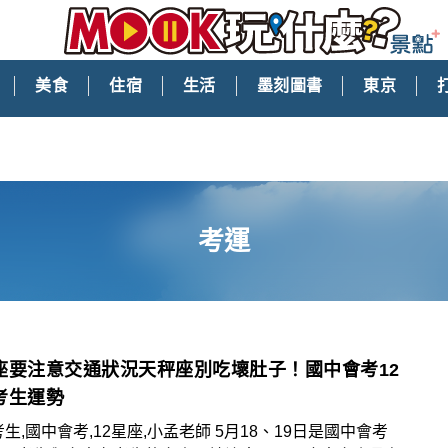
美食
住宿
生活
墨刻圖書
東京
考運
座要注意交通狀況天秤座別吃壞肚子！國中會考12
考生運勢
考生,國中會考,12星座,小孟老師 5月18、19日是國中會考