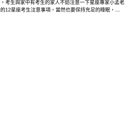
子，考生與家中有考生的家人不妨注意一下星座專家小孟老
的12星座考生注意事項，當然也要保持充足的睡眠，足
時間抵達考場，注意試場規定，另外也不要因為過度緊張而
，好好迎接這個階段性的重要考試！