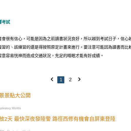
響考試
書會很有信心，可能是因為之前讀書狀況良好，所以越到考試日子，信心
複習的、該練習的還是得按照原定計畫來進行。要注意可能因為讀書而比
留意容易恍神而造成交通狀況，充足的睡眠才能有好成績。
1
2
景景點大公開
lestory Worlds
放2天 最快深夜發陸警 路徑西修有機會自屏東登陸