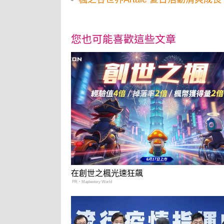
您也可能喜歡這些文章
在創世之楓光速狂飆
PR・Maplestory World