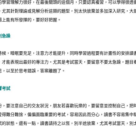
的學習理解力很好，在最後關頭的這個月，只要認真複習，可以學得很透
。尤其針對理論或見解分析這類的題型，別太快放棄並多加深入研究，大
場上能有所發揮的，要好好把握。
別急躁
時候，睡眠要充足，注意力才能提升，同時學習過程要有計畫性的安排讀
，才能表現出最好的專注力。尤其是考試當天，要留意不要太急躁，題目
思，以至於思考錯誤，答案離題了。
響考試
份，要注意自己的交友狀況，朋友若喜歡玩樂的，要留意並控制自己，把
愛得難分難捨，偏偏面臨重要的考試，容易因此而分心，讀書不容易集中
試的狀態。還有一點，讀書請持之以恆，別半途放棄，尤其考試當天，別