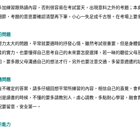
多加練習跟熟讀內容，否則很容易在考試當天，出現意料之外的考題；本
細節，考題的意思要確認清楚再下筆，小心一失足成千古恨。在考場上要
的問題
壓力太大的問題，平常就要適時的抒發心情。雖然考試很重要，但是身體
佳的實力。也要懂得自己思考自己的未來要怎麼選擇，若一昧的聽從父母
的，要多跟父母溝通自己的想法才行。另外也要注意交通，多留意週遭的
通問題
有不確定的答案，請多仔細回想平常所練習的內容，相信自己的直覺，會
別是讀書的時候，不懂的要多請教別人，虛心請教，多點耐心學習，融會
況要留意，安全第一。
析能力