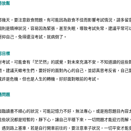
時放鬆
那幾天，要注意飲食問題。有可能因為飲食不佳而影響考試情況，請多留
個則是精神狀況，容易因為緊張，甚至失眠，導致考試失常，建議平常可
壓抑自己，免得還沒考試，就病倒了。
認目標
對考試，可能會有「茫茫然」的感覺，對未來充滿不安，不知道讀的這些
問。建議天蠍考生們，要好好的面對內心的自己，並認真思考反省，自己
或許是危機，但也是人生的轉機，好好面對眼前的考試。
通問題
面臨讀書不順心的狀況，可能記憶力不好，無法專心，或是抱怨題目內容
這些狀況都是短暫的，靜下心，讓自己平穩下來，一切問題才能迎刃而解
，遇到路上塞車，若是自行開車前往的，要注意車子狀況，一切平安才能