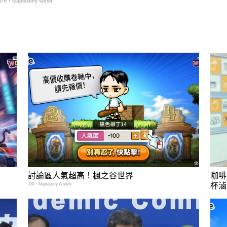
PR・Maplestory World
討論區人氣超高！楓之谷世界
咖啡
杯滷
PR・Maplestory Worlds