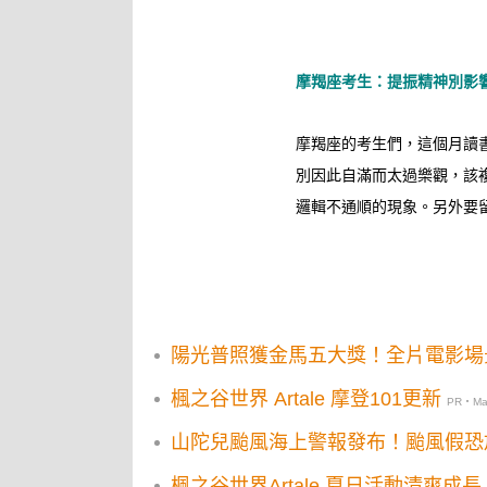
摩羯座考生：提振精神別影
摩羯座的考生們，這個月讀
別因此自滿而太過樂觀，該
邏輯不通順的現象。另外要
陽光普照獲金馬五大獎！全片電影場
楓之谷世界 Artale 摩登101更新
PR・Map
山陀兒颱風海上警報發布！颱風假恐
楓之谷世界Artale 夏日活動清爽成長