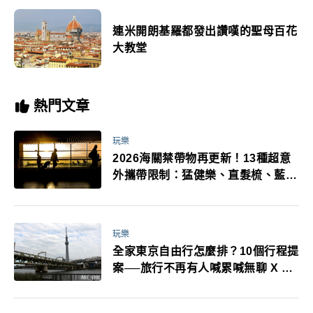
連米開朗基羅都發出讚嘆的聖母百花
大教堂
熱門文章
玩樂
2026海關禁帶物再更新！13種超意
外攜帶限制：猛健樂、直髮梳、藍牙
耳機、暖暖包都有事！最高還罰百
萬！注意事項一次看！
玩樂
全家東京自由行怎麼排？10個行程提
案──旅行不再有人喊累喊無聊 X 爸
媽小孩都能找到喜歡的好玩法！