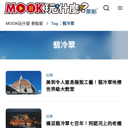
MOOK玩什麼‧景點家
Tag：翡冷翠
翡冷翠
玩樂
美到令人窒息極致工藝！翡冷翠地標
世界級大教堂
玩樂
橫亘翡冷翠七百年！阿諾河上的老橋