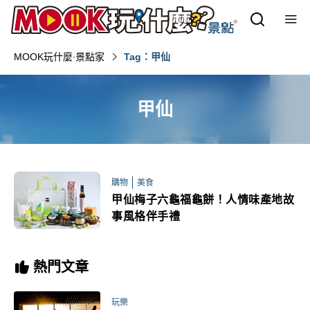
MOOK玩什麼‧景點家
Tag：甲仙
甲仙
購物
美食
甲仙梅子六龜福龜餅！人情味產地故
事風格伴手禮
熱門文章
玩樂