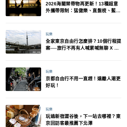
2026海關禁帶物再更新！13種超意
外攜帶限制：猛健樂、直髮梳、藍牙
耳機、暖暖包都有事！最高還罰百
萬！注意事項一次看！
玩樂
全家東京自由行怎麼排？10個行程提
案──旅行不再有人喊累喊無聊 X 爸
媽小孩都能找到喜歡的好玩法！
玩樂
京都自由行不用一直趕！遠離人潮更
好玩！
玩樂
玩過新宿澀谷後，下一站去哪裡？東
京回訪客最推薦下北澤