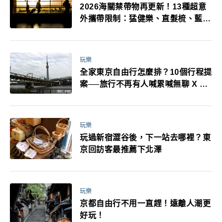
2026海關禁帶物再更新！13種超意
外攜帶限制：猛健樂、直髮梳、藍牙
耳機、暖暖包都有事！最高還罰百
萬！注意事項一次看！
玩樂
全家東京自由行怎麼排？10個行程提
案──旅行不再有人喊累喊無聊 X 爸
媽小孩都能找到喜歡的好玩法！
玩樂
玩過新宿澀谷後，下一站去哪裡？東
京回訪客最推薦下北澤
玩樂
京都自由行不用一直趕！遠離人潮更
好玩！