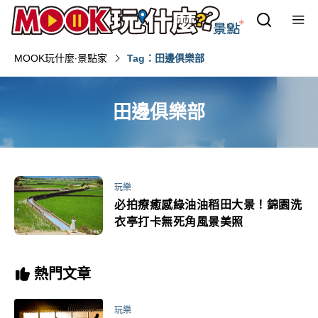
MOOK玩什麼‧景點家
Tag：田邊俱樂部
田邊俱樂部
玩樂
必拍療癒感綠油油稻田大景！錦園洗
衣亭打卡無死角風景美照
熱門文章
玩樂