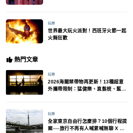
玩樂
世界最大玩火派對！西班牙火節一起
火舞狂歡
熱門文章
玩樂
2026海關禁帶物再更新！13種超意
外攜帶限制：猛健樂、直髮梳、藍牙
耳機、暖暖包都有事！最高還罰百
萬！注意事項一次看！
玩樂
全家東京自由行怎麼排？10個行程提
案──旅行不再有人喊累喊無聊 X 爸