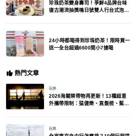
珍珠奶茶變身壽司！爭鮮4品牌台味
復古潮流抽獎鳴日號雙人行台式泡湯
券
24小時都喝得到珍珠奶茶！限時買一
送一全台超過6600間小7搶喝
熱門文章
玩樂
2026海關禁帶物再更新！13種超意
外攜帶限制：猛健樂、直髮梳、藍牙
耳機、暖暖包都有事！最高還罰百
萬！注意事項一次看！
玩樂