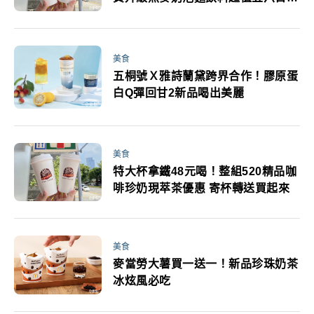
末優惠
美食
五桐號Ｘ雅詩蘭黛跨界合作！膠原蛋
白Q彈回甘2新品喝出美麗
美食
特大杯拿鐵48元喝！整組520精品咖
啡珍奶現萃茶優惠 寄杯轉送買起來
美食
麥當勞大薯買一送一！新品珍珠奶茶
冰炫風必吃