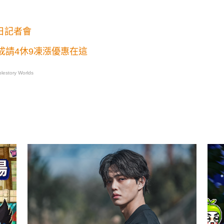
日記者會
成請4休9凍漲優惠在這
estory Worlds