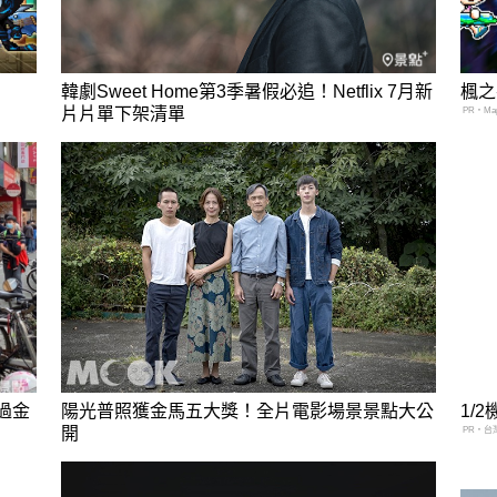
韓劇Sweet Home第3季暑假必追！Netflix 7月新
楓之
片片單下架清單
PR・Mapl
過金
陽光普照獲金馬五大獎！全片電影場景景點大公
1/
開
PR・台