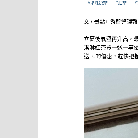
#珍珠奶茶
#紅茶
#
文 / 景點+ 秀智整理
立夏後氣溫再升高，想
淇淋紅茶買一送一等優
送10的優惠，趕快把