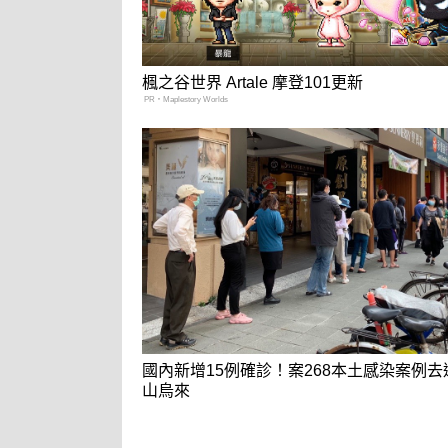
楓之谷世界 Artale 摩登101更新
PR・Maplestory Worlds
國內新增15例確診！案268本土感染案例去
山烏來