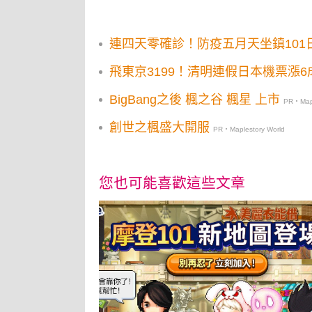
連四天零確診！防疫五月天坐鎮101
飛東京3199！清明連假日本機票漲6
BigBang之後 楓之谷 楓星 上市
PR・Mapl
創世之楓盛大開服
PR・Maplestory World
您也可能喜歡這些文章