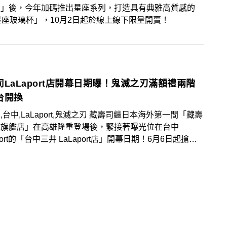
列」後，今年加碼推出星座系列，打造具有典雅高質感的
星座玻璃杯」，10月2日起於線上線下限量開賣！
司LaLaport店開幕日期曝！鬼滅之刃滿額禮兩階
台開換
,台中,LaLaport,鬼滅之刃 藏壽司繼日本海外第一間「藏壽
球旗艦店」在高雄隆重登場後，緊接著曝光位在台中
aport的「台中三井 LaLaport店」開幕日期！6月6日起搶先
，並預定於6月13日正式開幕！延續上一波鬼滅之刃扭蛋
贈的熱潮，全台藏壽司門市特別分階段在6月6日及6月13
出鬼滅之刃滿額贈好禮，想要收藏「鬼滅之刃小方巾」及
滅之刃文件夾」的鬼滅粉絲，可要記好時間搶吃！