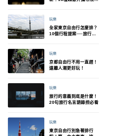
制：猛健樂、直髮梳、藍
牙耳機、暖暖包都有事！
最高還罰百萬！注意事項
玩樂
一次看！
全家東京自由行怎麼排？
10個行程提案──旅行不
再有人喊累喊無聊 X 爸媽
小孩都能找到喜歡的好玩
法！
玩樂
京都自由行不用一直趕！
遠離人潮更好玩！
玩樂
旅行的意義到底是什麼！
20句旅行名言語錄控必看
玩樂
東京自由行別急著排行