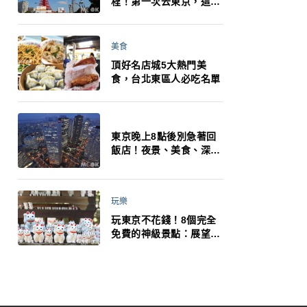
程！第一次去東京，這10
件事更重要
美食
頂好名店城5大熱門美
食，台北東區人必吃名單
東京晚上8點後別急著回
飯店！夜景、美食、深夜
玩法一次整理，東京人的
夜生活才正要開始
玩樂
玩東京不花錢！8個完全
免費的神級景點：展望台
絕美夜景、招福貓、皇
居…一次收集