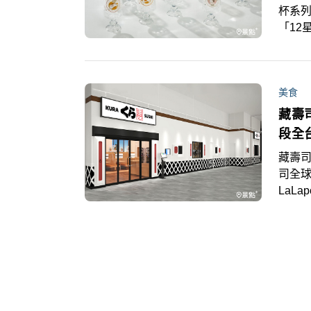
杯系
「12
美食
藏壽
段全
藏壽司
司全
LaL
試營運
及滿額
日推
「鬼