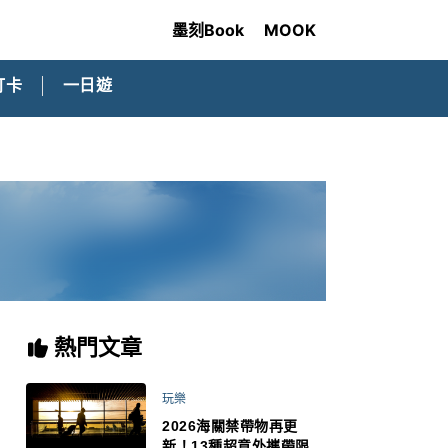
墨刻Book
MOOK
打卡
一日遊
熱門文章
玩樂
2026海關禁帶物再更
新！13種超意外攜帶限