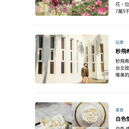
花，
7萬5
打卡
往欣
玩樂
秒飛
秒飛希
台北
唯美的
瑰花
美食
白色
白色,