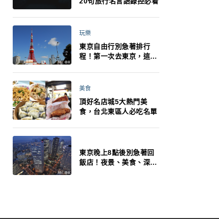
20句旅行名言語錄控必看
玩樂
東京自由行別急著排行
程！第一次去東京，這10
件事更重要
美食
頂好名店城5大熱門美
食，台北東區人必吃名單
東京晚上8點後別急著回
飯店！夜景、美食、深夜
玩法一次整理，東京人的
夜生活才正要開始