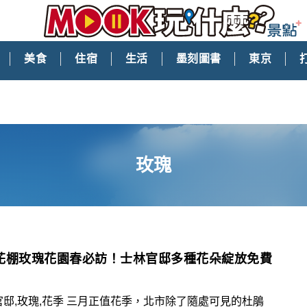
美食
住宿
生活
墨刻圖書
東京
玫瑰
花棚玫瑰花園春必訪！士林官邸多種花朵綻放免費
官邸,玫瑰,花季 三月正值花季，北市除了隨處可見的杜鵑