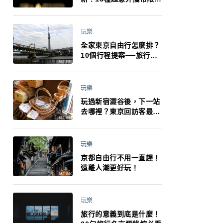
制：猛健樂、直髮梳、藍
牙耳機、暖暖包都有事！
最高還罰百萬！注意事項
玩樂
一次看！
全家東京自由行怎麼排？
10個行程提案──旅行不
再有人喊累喊無聊 X 爸媽
小孩都能找到喜歡的好玩
法！
玩樂
玩過新宿澀谷後，下一站
去哪裡？東京回訪客最推
薦下北澤
玩樂
京都自由行不用一直趕！
遠離人潮更好玩！
玩樂
旅行的意義到底是什麼！