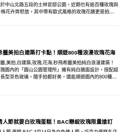
位於中山北路五段的士林官邸公園，近期也有逾百種玫瑰與
千株花卉齊怒放，其中帶有歐式風格的玫瑰花牆更是拍照
的必拍場景，園區開放免費入場，景粉們可把握3月花季前
賞。
希臘美拍白建築打卡點！順遊800種浪漫玫瑰花海
臘,美拍,白建築,玫瑰,花海,秒飛希臘美拍純白浪漫建築！
玫瑰園內的「圓山公園管理所」擁有純白牆面設計，搭配超
長型茶色玻璃，隨手拍都好美，還能順遊園內的800種玫
海與六大打卡點，快出發美拍吧！
情人節就要白玫瑰蛋糕！BAC戀綻玫瑰限量搶訂
情人節,蛋糕,BAC 3月14日為白色情人節，巧克力蛋糕名店