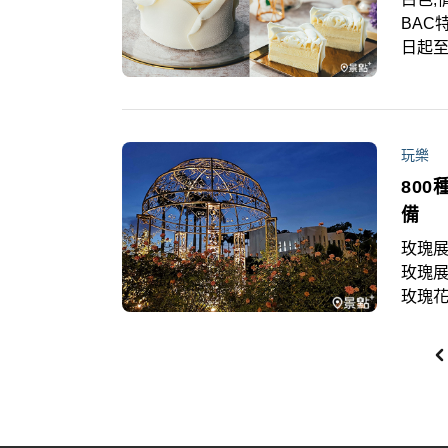
BAC
日起至
型氣
搶訂
玩樂
80
備
玫瑰展
玫瑰展
玫瑰
園」
六大