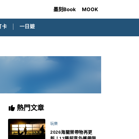
墨刻Book
MOOK
打卡
一日遊
熱門文章
玩樂
2026海關禁帶物再更
新！13種超意外攜帶限