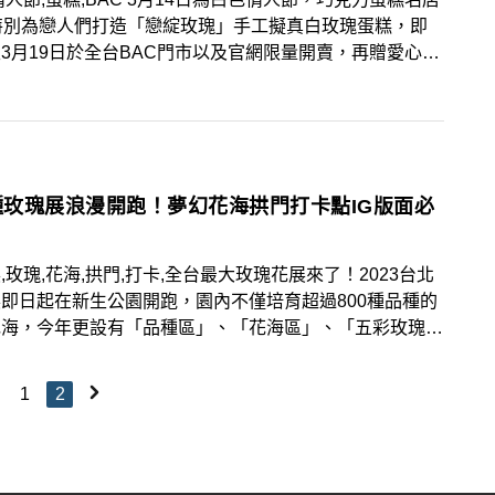
特別為戀人們打造「戀綻玫瑰」手工擬真白玫瑰蛋糕，即
3月19日於全台BAC門市以及官網限量開賣，再贈愛心造
球一顆及精美時尚提袋，想要為戀人帶來浪漫驚喜可要手刀
！
0種玫瑰展浪漫開跑！夢幻花海拱門打卡點IG版面必
,玫瑰,花海,拱門,打卡,全台最大玫瑰花展來了！2023台北
即日起在新生公園開跑，園內不僅培育超過800種品種的
花海，今年更設有「品種區」、「花海區」、「五彩玫瑰
、「育種家花園」、「園藝植物佈展區」、「祕密花園」等
展區，可以盡情美拍。
1
2