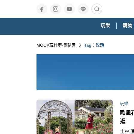
玩樂
購物
MOOK玩什麼‧景點家
Tag：玫瑰
玩樂
歐風
逛
士林,