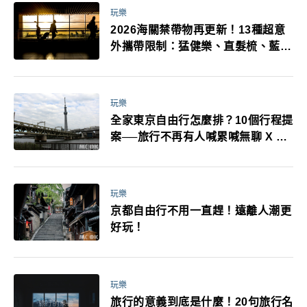
玩樂
2026海關禁帶物再更新！13種超意
外攜帶限制：猛健樂、直髮梳、藍牙
耳機、暖暖包都有事！最高還罰百
萬！注意事項一次看！
玩樂
全家東京自由行怎麼排？10個行程提
案──旅行不再有人喊累喊無聊 X 爸
媽小孩都能找到喜歡的好玩法！
玩樂
京都自由行不用一直趕！遠離人潮更
好玩！
玩樂
旅行的意義到底是什麼！20句旅行名