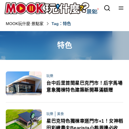
MOOK玩什麼‧景點家
Tag：特色
特色
玩樂
台中后里首間星巴克門市！后字馬場
意象獨棟特色建築新開幕滿額贈
玩樂
美食
星巴克特色獨棟車道門市+1！女神稻
田彩繪農夫Bearista小熊周邊必收