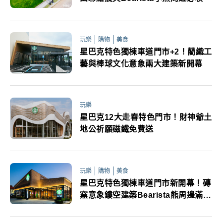
玩樂
購物
美食
星巴克特色獨棟車道門市+2！藺織工
藝與棒球文化意象兩大建築新開幕
玩樂
星巴克12大走春特色門市！財神爺土
地公祈願磁鐵免費送
玩樂
購物
美食
星巴克特色獨棟車道門市新開幕！磚
窯意象鏤空建築Bearista熊周邊滿額
送