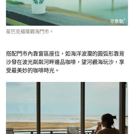
星巴克福隆觀海門市。
搭配門市內靠窗區座位，如海洋波瀾的圓弧形靠背
沙發在波光粼粼河畔邊品咖啡，望河觀海玩沙，享
受最美妙的咖啡時光。