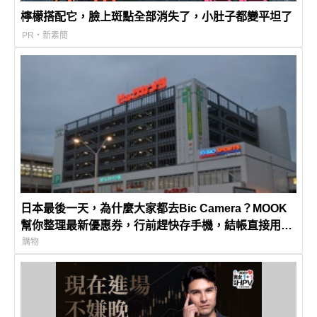
檸檬搭配它，臉上斑點全部消失了，小肚子都變平坦了
PR・新素簡
日本最後一天，為什麼大家都去Bic Camera？MOOK
幫你整理最新優惠券，行前趕快存手機，結帳直接用，
最高省10%
購物