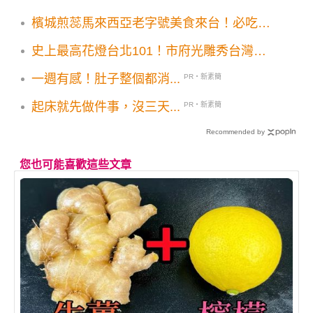
檳城煎蕊馬來西亞老字號美食來台！必吃檳
城三寶首店落腳東區SOGO開幕優惠
史上最高花燈台北101！市府光雕秀台灣燈
會熊讚熊大攜手賣萌
一週有感！肚子整個都消...
PR・新素簡
起床就先做件事，沒三天...
PR・新素簡
Recommended by
您也可能喜歡這些文章