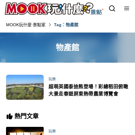
MOOK玩什麼‧景點家
Tag：物產館
物產館
玩樂
超萌英國泰迪熊登場！彩繪稻田俯瞰
大景走春遊屏東熱帶農業博覽會
熱門文章
玩樂