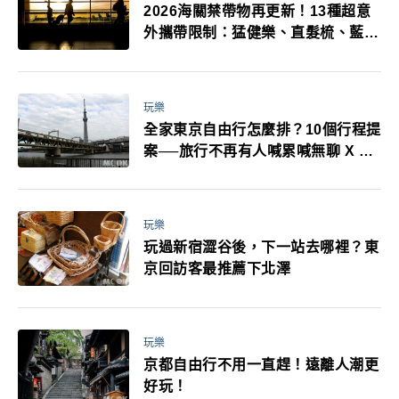
2026海關禁帶物再更新！13種超意
外攜帶限制：猛健樂、直髮梳、藍牙
耳機、暖暖包都有事！最高還罰百
萬！注意事項一次看！
玩樂
全家東京自由行怎麼排？10個行程提
案──旅行不再有人喊累喊無聊 X 爸
媽小孩都能找到喜歡的好玩法！
玩樂
玩過新宿澀谷後，下一站去哪裡？東
京回訪客最推薦下北澤
玩樂
京都自由行不用一直趕！遠離人潮更
好玩！