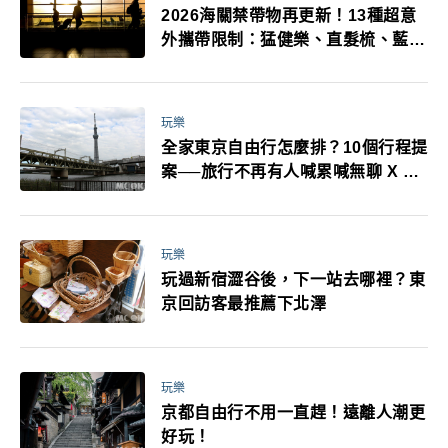
2026海關禁帶物再更新！13種超意
外攜帶限制：猛健樂、直髮梳、藍牙
耳機、暖暖包都有事！最高還罰百
萬！注意事項一次看！
玩樂
全家東京自由行怎麼排？10個行程提
案──旅行不再有人喊累喊無聊 X 爸
媽小孩都能找到喜歡的好玩法！
玩樂
玩過新宿澀谷後，下一站去哪裡？東
京回訪客最推薦下北澤
玩樂
京都自由行不用一直趕！遠離人潮更
好玩！