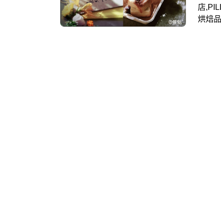
店,PILLOB
烘焙品
帶來超
至12月
合作
首次
帶來