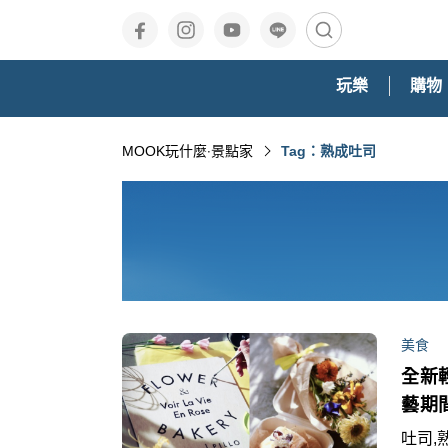
玩樂
購物
MOOK玩什麼‧景點家
Tag：熟成吐司
美食
全新
藝期
吐司,