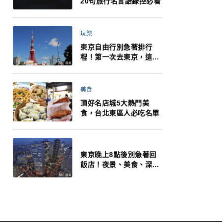
20句旅行名言語錄控必看
玩樂
東京自由行別急著排行
程！第一次去東京，這10
件事更重要
美食
頂好名店城5大熱門美
食，台北東區人必吃名單
東京晚上8點後別急著回
飯店！夜景、美食、深夜
玩法一次整理，東京人的
夜生活才正要開始