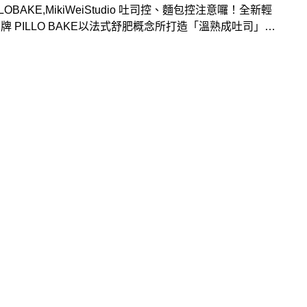
AKE,MikiWeiStudio 吐司控、麵包控注意囉！全新輕
牌 PILLO BAKE以法式舒肥概念所打造「溫熟成吐司」，
越生吐司絕妙口感，品牌於2023年夏天推出，11月10日
3日連續四週的週五六日，與花藝工作坊 Miki Wei Studio
，推出期間限定店－「美好時光」花藝烘焙快閃店，除了是
於實體店販售，結合花藝的空間與創意，在民生社區巷弄中
法式浪漫的感官體驗。