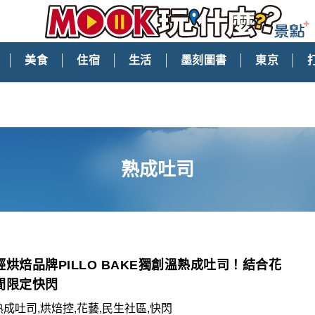
美食
住宿
生活
墨刻圖書
東京
熟成吐司
輕烘焙品牌PILLO BAKE獨創溫熟成吐司！結合花
間限定快閃
熟成吐司,烘焙控,花藝,民生社區,快閃