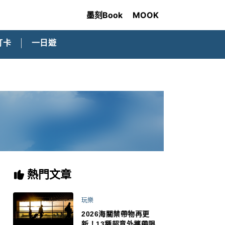
墨刻Book
MOOK
打卡
一日遊
熱門文章
玩樂
2026海關禁帶物再更
新！13種超意外攜帶限