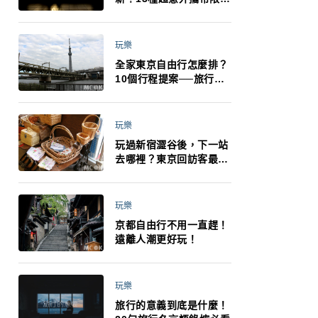
制：猛健樂、直髮梳、藍
牙耳機、暖暖包都有事！
最高還罰百萬！注意事項
玩樂
一次看！
全家東京自由行怎麼排？
10個行程提案──旅行不
再有人喊累喊無聊 X 爸媽
小孩都能找到喜歡的好玩
法！
玩樂
玩過新宿澀谷後，下一站
去哪裡？東京回訪客最推
薦下北澤
玩樂
京都自由行不用一直趕！
遠離人潮更好玩！
玩樂
旅行的意義到底是什麼！