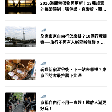
2026海關禁帶物再更新！13種超意
外攜帶限制：猛健樂、直髮梳、藍牙
耳機、暖暖包都有事！最高還罰百
萬！注意事項一次看！
玩樂
全家東京自由行怎麼排？10個行程提
案──旅行不再有人喊累喊無聊 X 爸
媽小孩都能找到喜歡的好玩法！
玩樂
玩過新宿澀谷後，下一站去哪裡？東
京回訪客最推薦下北澤
玩樂
京都自由行不用一直趕！遠離人潮更
好玩！