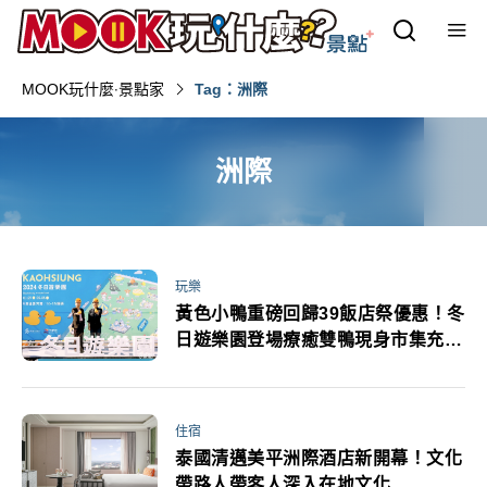
MOOK玩什麼‧景點家
Tag：洲際
洲際
玩樂
黃色小鴨重磅回歸39飯店祭優惠！冬
日遊樂園登場療癒雙鴨現身市集充氣
藝術必玩
住宿
泰國清邁美平洲際酒店新開幕！文化
帶路人帶客人深入在地文化