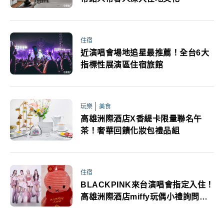
住宿
近演唱會場地追星最推薦！全台6大
指標性展演區住宿旅館
玩樂
美食
高雄洲際酒店X香緹卡限量聯名午
茶！奢華回饋化妝包禮品組
住宿
BLACKPINK來台演唱會指定入住！
高雄洲際酒店miffy玩偶小禮詢問度
飆高