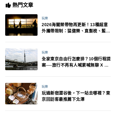
熱門文章
玩樂
2026海關禁帶物再更新！13種超意
外攜帶限制：猛健樂、直髮梳、藍牙
耳機、暖暖包都有事！最高還罰百
萬！注意事項一次看！
玩樂
全家東京自由行怎麼排？10個行程提
案──旅行不再有人喊累喊無聊 X 爸
媽小孩都能找到喜歡的好玩法！
玩樂
玩過新宿澀谷後，下一站去哪裡？東
京回訪客最推薦下北澤