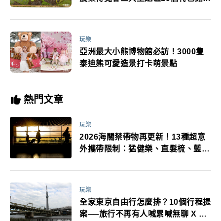
動精彩
玩樂
亞洲最大小熊博物館必訪！3000隻
泰迪熊可愛造景打卡萌景點
熱門文章
玩樂
2026海關禁帶物再更新！13種超意
外攜帶限制：猛健樂、直髮梳、藍牙
耳機、暖暖包都有事！最高還罰百
萬！注意事項一次看！
玩樂
全家東京自由行怎麼排？10個行程提
案──旅行不再有人喊累喊無聊 X 爸