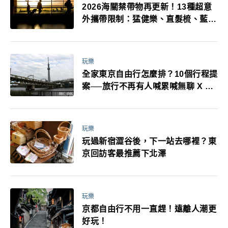
2026海關禁帶物再更新！13種超意
外攜帶限制：猛健樂、直髮梳、藍牙
耳機、暖暖包都有事！最高還罰百
萬！注意事項一次看！
玩樂
全家東京自由行怎麼排？10個行程提
案──旅行不再有人喊累喊無聊 X 爸
媽小孩都能找到喜歡的好玩法！
玩樂
玩過新宿澀谷後，下一站去哪裡？東
京回訪客最推薦下北澤
玩樂
京都自由行不用一直趕！遠離人潮更
好玩！