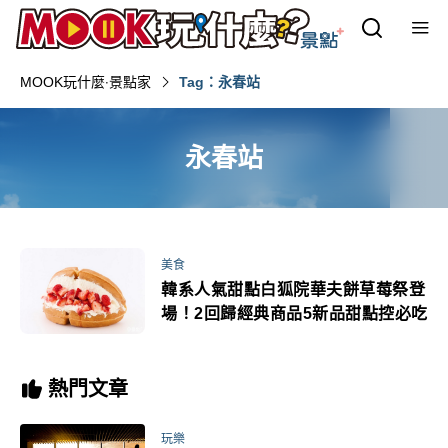
MOOK玩什麼‧景點家
Tag：永春站
永春站
美食
韓系人氣甜點白狐院華夫餅草莓祭登
場！2回歸經典商品5新品甜點控必吃
熱門文章
玩樂