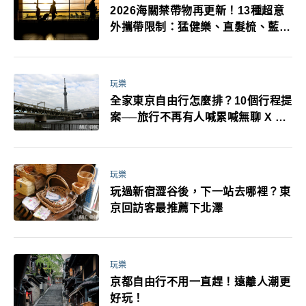
2026海關禁帶物再更新！13種超意
外攜帶限制：猛健樂、直髮梳、藍牙
耳機、暖暖包都有事！最高還罰百
萬！注意事項一次看！
玩樂
全家東京自由行怎麼排？10個行程提
案──旅行不再有人喊累喊無聊 X 爸
媽小孩都能找到喜歡的好玩法！
玩樂
玩過新宿澀谷後，下一站去哪裡？東
京回訪客最推薦下北澤
玩樂
京都自由行不用一直趕！遠離人潮更
好玩！