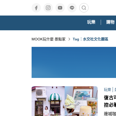
玩樂
購物
MOOK玩什麼‧景點家
Tag：水交社文化園區
玩樂
復古
控必
邊城咖