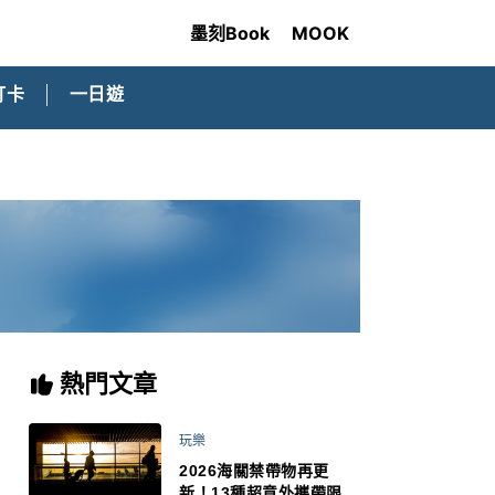
墨刻Book
MOOK
打卡
一日遊
熱門文章
玩樂
2026海關禁帶物再更
新！13種超意外攜帶限