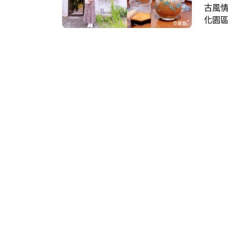
古風
化園
村、