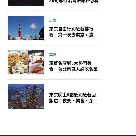
20句旅行名言語錄控必看
玩樂
東京自由行別急著排行
程！第一次去東京，這10
件事更重要
美食
頂好名店城5大熱門美
食，台北東區人必吃名單
東京晚上8點後別急著回
飯店！夜景、美食、深夜
玩法一次整理，東京人的
夜生活才正要開始