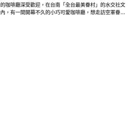
情的咖啡廳深受歡迎，在台南「全台最美眷村」的水交社文
區內，有一間開幕不久的小巧可愛咖啡廳，想走訪空軍眷
喝咖啡、吃甜點的人，不妨前往「邊城咖啡坊」！