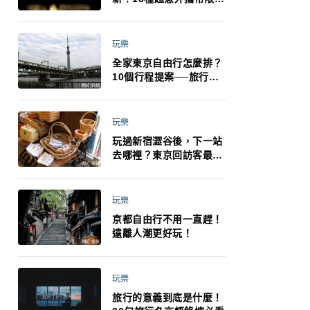
制：猛健樂、直髮梳、藍
牙耳機、暖暖包都有事！
最高還罰百萬！注意事項
玩樂
一次看！
全家東京自由行怎麼排？
10個行程提案──旅行不
再有人喊累喊無聊 X 爸媽
小孩都能找到喜歡的好玩
法！
玩樂
玩過新宿澀谷後，下一站
去哪裡？東京回訪客最推
薦下北澤
玩樂
京都自由行不用一直趕！
遠離人潮更好玩！
玩樂
旅行的意義到底是什麼！