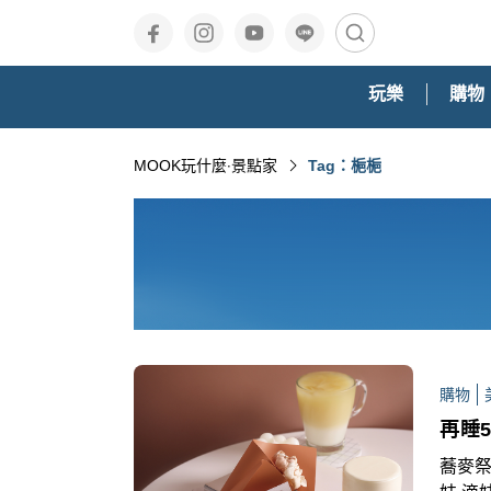
玩樂
購物
MOOK玩什麼‧景點家
Tag：梔梔
購物
再睡
蕎麥祭