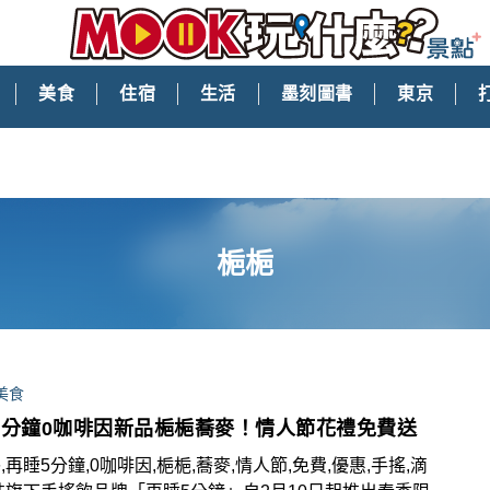
美食
住宿
生活
墨刻圖書
東京
梔梔
美食
5分鐘0咖啡因新品梔梔蕎麥！情人節花禮免費送
,再睡5分鐘,0咖啡因,梔梔,蕎麥,情人節,免費,優惠,手搖,滴