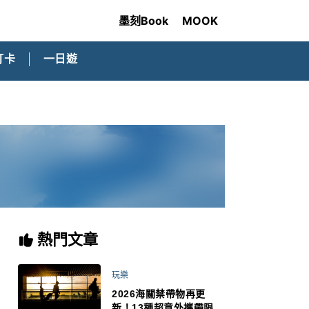
墨刻Book
MOOK
打卡
一日遊
熱門文章
玩樂
2026海關禁帶物再更
新！13種超意外攜帶限