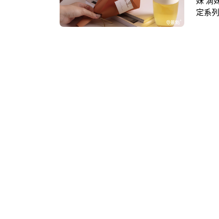
妹 滴
定系
再睡5
三日
咕嚕茶