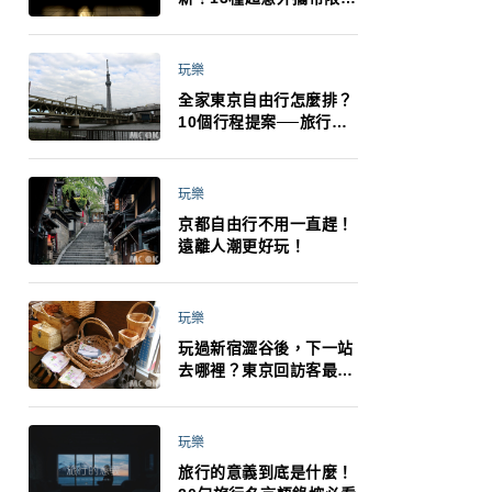
制：猛健樂、直髮梳、藍
牙耳機、暖暖包都有事！
最高還罰百萬！注意事項
玩樂
一次看！
全家東京自由行怎麼排？
10個行程提案──旅行不
再有人喊累喊無聊 X 爸媽
小孩都能找到喜歡的好玩
法！
玩樂
京都自由行不用一直趕！
遠離人潮更好玩！
玩樂
玩過新宿澀谷後，下一站
去哪裡？東京回訪客最推
薦下北澤
玩樂
旅行的意義到底是什麼！