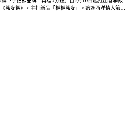
妹旗下手搖飲品牌「再睡5分鐘」自2月10日起推出春季限
列《蕎麥祭》，主打新品「梔梔蕎麥」。適逢西洋情人節，
分鐘於2月13日至3月9日推出情人節檔期活動，除了限時
的「心動應急！」滿額贈品牌限定花禮活動外，還加碼推出
凍1元優惠加購！