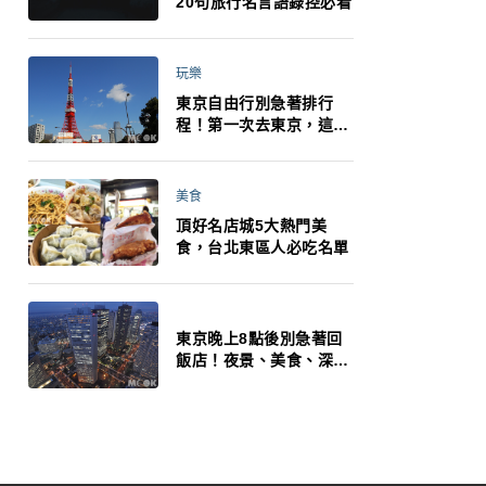
20句旅行名言語錄控必看
玩樂
東京自由行別急著排行
程！第一次去東京，這10
件事更重要
美食
頂好名店城5大熱門美
食，台北東區人必吃名單
東京晚上8點後別急著回
飯店！夜景、美食、深夜
玩法一次整理，東京人的
夜生活才正要開始