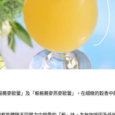
梔梔蕎麥歐蕾」及「梔梔蕎麥燕麥歐蕾」，在細緻的穀香中