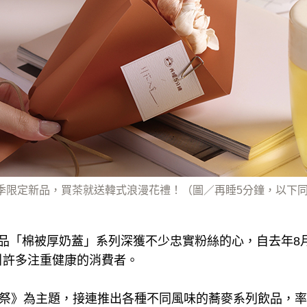
季限定新品，買茶就送韓式浪漫花禮！（圖／再睡5分鐘，以下
飲品「棉被厚奶蓋」系列深獲不少忠實粉絲的心，自去年8
引許多注重健康的消費者。
麥祭》為主題，接連推出各種不同風味的蕎麥系列飲品，