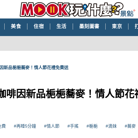
美食
住宿
生活
墨刻圖書
東京
啡因新品梔梔蕎麥！情人節花禮免費送
0咖啡因新品梔梔蕎麥！情人節花
免費
#再睡5分鐘
#情人節
#手搖
#梔梔
#滴妹
#蕎麥