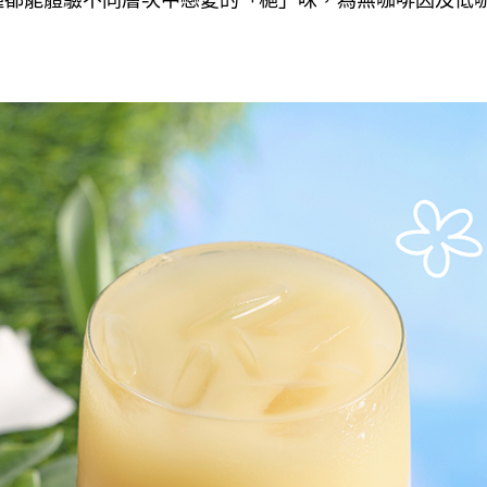
種都能體驗不同層次中戀愛的「梔」味，為無咖啡因及低