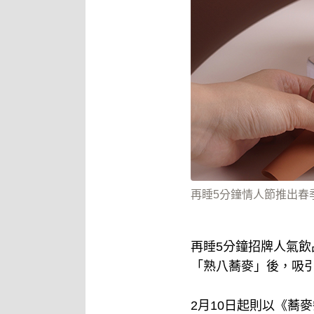
再睡5分鐘情人節推出春
再睡5分鐘招牌人氣
「熟八蕎麥」後，吸
2月10日起則以《蕎