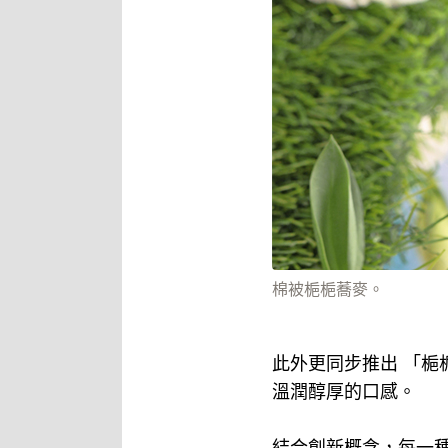
棉被梔梔蕎麥。
此外更同步推出 「
溫潤醇厚的口感。