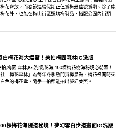
內梅花齊放，而春節連續假期正值賞梅最佳觀賞期。除了能
賞梅花外，也能在梅山街區選購梅製品，搭配公園內街頭藝
演，可以盡享賞梅、嚐梅、音樂的3重感官享受。
雪白梅花海大爆發！美拍梅園森林IG洗版
美拍,梅園,森林,IG,洗版,花海,400棵梅花樹海秘境必朝聖！
新社「梅花森林」為每年冬季熱門賞梅景點，梅花盛開時宛
起白色的梅花雪，隨手一拍都能拍出夢幻美照。
100棵梅花海隧道秘境！夢幻雪白步道畫面IG洗版