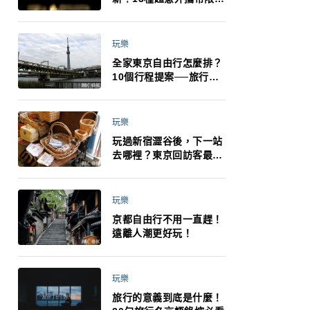
制：猛健樂、直髮梳、藍
牙耳機、暖暖包都有事！
最高還罰百萬！注意事項
玩樂
一次看！
全家東京自由行怎麼排？
10個行程提案──旅行不
再有人喊累喊無聊 X 爸媽
小孩都能找到喜歡的好玩
法！
玩樂
玩過新宿澀谷後，下一站
去哪裡？東京回訪客最推
薦下北澤
玩樂
京都自由行不用一直趕！
遠離人潮更好玩！
玩樂
旅行的意義到底是什麼！