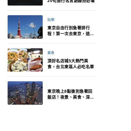
20句旅行名言語錄控必看
玩樂
東京自由行別急著排行
程！第一次去東京，這10
件事更重要
美食
頂好名店城5大熱門美
食，台北東區人必吃名單
東京晚上8點後別急著回
飯店！夜景、美食、深夜
玩法一次整理，東京人的
夜生活才正要開始