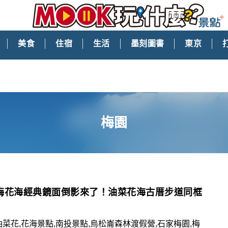
美食
住宿
生活
墨刻圖書
東京
梅園
梅花海經典鏡面倒影來了！油菜花海古厝步道同框
油菜花,花海景點,南投景點,烏松崙森林渡假營,石家梅園,梅