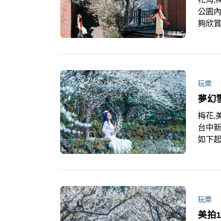
公園
夠欣
人表
玩樂
夢幻
梅花,
台中
如下
玩樂
美拍