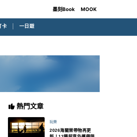
墨刻Book
MOOK
打卡
一日遊
熱門文章
玩樂
2026海關禁帶物再更
新！13種超意外攜帶限