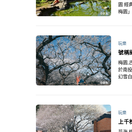
園 經
梅園
水池
期前
玩樂
號稱
梅園,
於南
幻雪
玩樂
上千
花海,