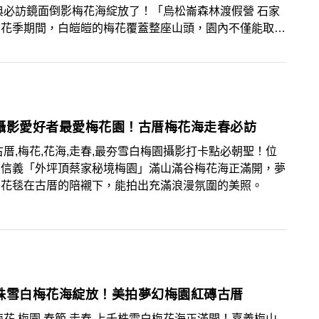
典必訪鏡面倒影梅花海綻放了！「烏松崙森林渡假營 石家
」花季期間，白皚皚的梅花覆蓋整座山頭，園內不僅能取景
倒影梅花海，還能賞金黃油菜花及療癒雲海大景，快把握花
往美拍一波！
攝影愛好者最愛梅花園！古厝梅花海走春必訪
古厝,梅花,花海,走春,最夯雪白梅園攝影打卡點必朝聖！位
投信義「外坪頂蔡家秘境梅園」滿山滿谷梅花海正滿開，夢
白花毯在古厝的陪襯下，能拍出充滿浪漫氛圍的美照。
株雪白梅花海綻放！美拍夢幻梅園紅磚古厝
梅花,梅園,春節,走春,上千株雪白梅花海正滿開！嘉義梅山