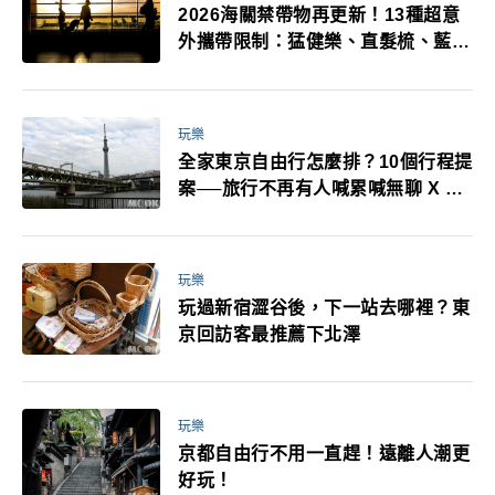
2026海關禁帶物再更新！13種超意
外攜帶限制：猛健樂、直髮梳、藍牙
耳機、暖暖包都有事！最高還罰百
萬！注意事項一次看！
玩樂
全家東京自由行怎麼排？10個行程提
案──旅行不再有人喊累喊無聊 X 爸
媽小孩都能找到喜歡的好玩法！
玩樂
玩過新宿澀谷後，下一站去哪裡？東
京回訪客最推薦下北澤
玩樂
京都自由行不用一直趕！遠離人潮更
好玩！