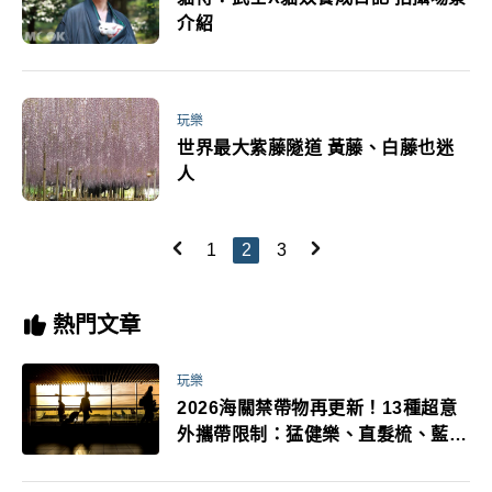
介紹
玩樂
世界最大紫藤隧道 黃藤、白藤也迷
人
1
2
3
熱門文章
玩樂
2026海關禁帶物再更新！13種超意
外攜帶限制：猛健樂、直髮梳、藍牙
耳機、暖暖包都有事！最高還罰百
萬！注意事項一次看！