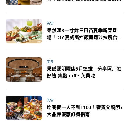
亮點必看
美食
果然匯X一寸鮮三日苗夏季新菜登
場！DIY夏威夷拌飯壽司沙拉蔬食吃
到飽
美食
果然匯明曜店5月熄燈！分享照片抽
好禮 集點buffet免費吃
美食
吃饗饗一人不到1100！饗賓父親節7
大品牌優惠訂餐指南