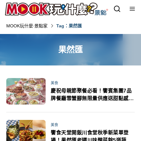
MOOK玩什麼‧景點家
Tag：果然匯
果然匯
美食
慶祝母親節聚餐必看！饗賓集團7品
牌餐廳雪蟹腳無限量供應送甜點感恩
套餐推薦
美食
饗食天堂開飯川食堂秋季新菜單登
場！果然匯老罈川味酸菜餘5道蔬食