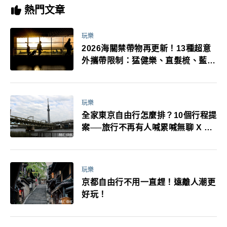
熱門文章
玩樂
2026海關禁帶物再更新！13種超意
外攜帶限制：猛健樂、直髮梳、藍牙
耳機、暖暖包都有事！最高還罰百
萬！注意事項一次看！
玩樂
全家東京自由行怎麼排？10個行程提
案──旅行不再有人喊累喊無聊 X 爸
媽小孩都能找到喜歡的好玩法！
玩樂
京都自由行不用一直趕！遠離人潮更
好玩！