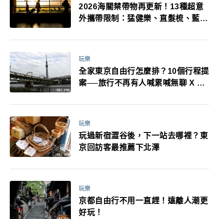
2026海關禁帶物再更新！13種超意
外攜帶限制：猛健樂、直髮梳、藍牙
耳機、暖暖包都有事！最高還罰百
萬！注意事項一次看！
玩樂
全家東京自由行怎麼排？10個行程提
案──旅行不再有人喊累喊無聊 X 爸
媽小孩都能找到喜歡的好玩法！
玩樂
玩過新宿澀谷後，下一站去哪裡？東
京回訪客最推薦下北澤
玩樂
京都自由行不用一直趕！遠離人潮更
好玩！