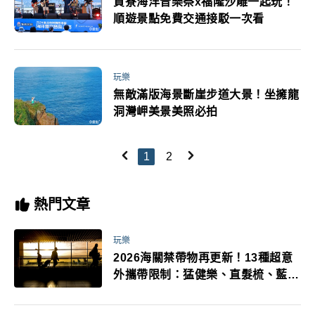
貢寮海洋音樂祭x福隆沙雕一起玩！
順遊景點免費交通接駁一次看
玩樂
無敵滿版海景斷崖步道大景！坐擁龍
洞灣岬美景美照必拍
1
2
熱門文章
玩樂
2026海關禁帶物再更新！13種超意
外攜帶限制：猛健樂、直髮梳、藍牙
耳機、暖暖包都有事！最高還罰百
萬！注意事項一次看！