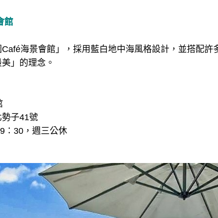
景會館
Café海景會館」，採用藍白地中海風格設計，並搭配許
最美」的理念。
館
勢子41號
19：30，週三公休