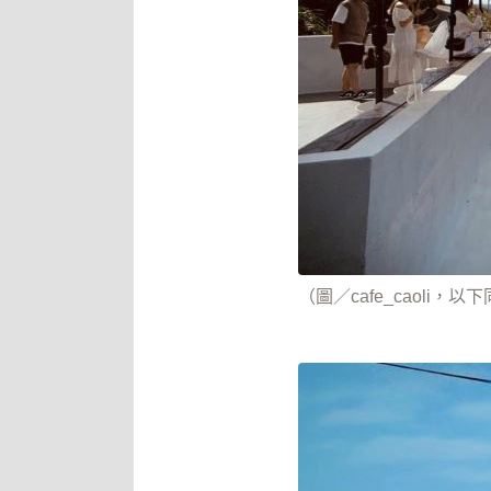
（圖／cafe_caoli，以