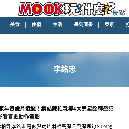
美食
住宿
生活
墨刻圖書
東京
李銘忠
24龍年賀歲片還錢！集結陳柏霖等4大男星詮釋盜犯
必看喜劇動作電影
柏霖,李銘忠,電影,賀歲片,林哲熹,蔡凡熙,蔡思韵 2024龍