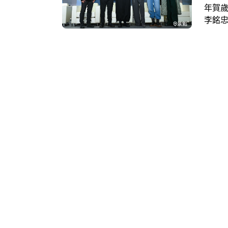
年賀
李銘
新銳
喜劇電
霖率
及女
高達1
儀式
月8日