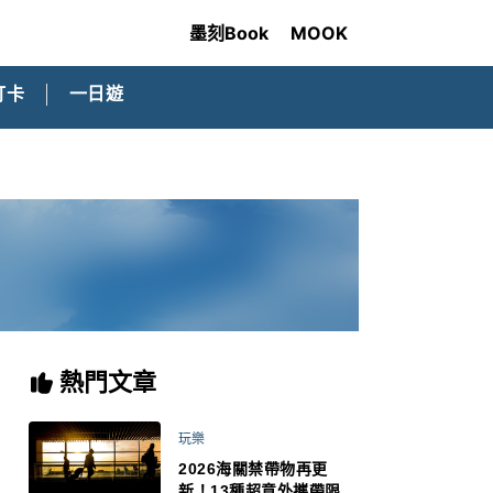
墨刻Book
MOOK
打卡
一日遊
熱門文章
玩樂
2026海關禁帶物再更
新！13種超意外攜帶限