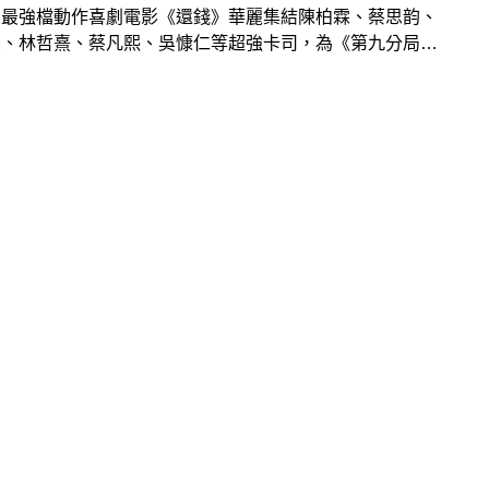
歲最強檔動作喜劇電影《還錢》華麗集結陳柏霖、蔡思韵、
忠、林哲熹、蔡凡熙、吳慷仁等超強卡司，為《第九分局》
導演王鼎霖與億萬監製葉如芬、郝柏翔強強聯手的劫盜動作
影，今（1/22）記者會上監製葉如芬、郝柏翔及導演王鼎
領「4名大盜」竊盜集團陳柏霖、李銘忠、林哲熹、蔡凡熙
主角蔡思韵盛裝出席，聲勢浩大。為了呼應片中的還錢金額
0億元，眾人共手持8把發財噴鈔槍進行「豪灑10億鈔票雨
」，為電影上映祈求好兆頭，預祝票房大發，電影即將在2
小年夜全台歡樂上映。