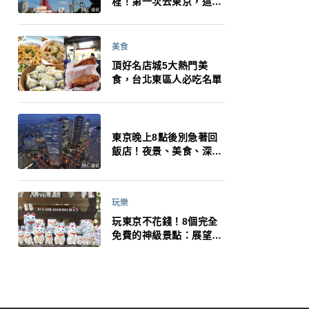
程！第一次去東京，這10
件事更重要
美食
頂好名店城5大熱門美
食，台北東區人必吃名單
東京晚上8點後別急著回
飯店！夜景、美食、深夜
玩法一次整理，東京人的
夜生活才正要開始
玩樂
玩東京不花錢！8個完全
免費的神級景點：展望台
絕美夜景、招福貓、皇
居…一次收集