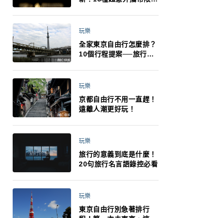
制：猛健樂、直髮梳、藍
牙耳機、暖暖包都有事！
最高還罰百萬！注意事項
玩樂
一次看！
全家東京自由行怎麼排？
10個行程提案──旅行不
再有人喊累喊無聊 X 爸媽
小孩都能找到喜歡的好玩
法！
玩樂
京都自由行不用一直趕！
遠離人潮更好玩！
玩樂
旅行的意義到底是什麼！
20句旅行名言語錄控必看
玩樂
東京自由行別急著排行