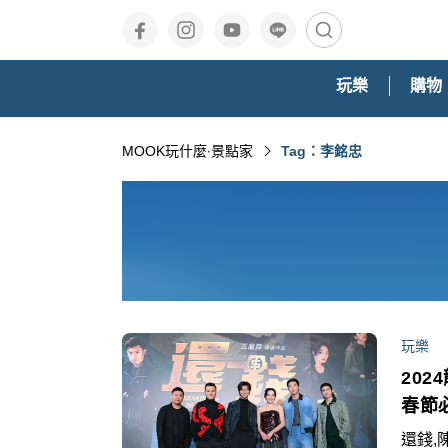
玩樂
購物
MOOK玩什麼‧景點家
Tag：李銘忠
玩樂
20
春節
還錢,陳