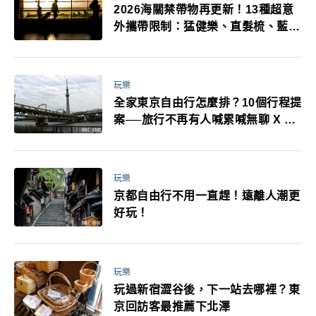
2026海關禁帶物再更新！13種超意
外攜帶限制：猛健樂、直髮梳、藍牙
耳機、暖暖包都有事！最高還罰百
萬！注意事項一次看！
玩樂
全家東京自由行怎麼排？10個行程提
案──旅行不再有人喊累喊無聊 X 爸
媽小孩都能找到喜歡的好玩法！
玩樂
京都自由行不用一直趕！遠離人潮更
好玩！
玩樂
玩過新宿澀谷後，下一站去哪裡？東
京回訪客最推薦下北澤