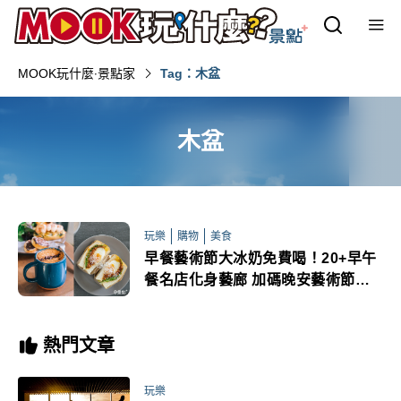
MOOK玩什麼‧景點家
Tag：木盆
木盆
玩樂
購物
美食
早餐藝術節大冰奶免費喝！20+早午
餐名店化身藝廊 加碼晚安藝術節跑
bar玩AR
熱門文章
玩樂