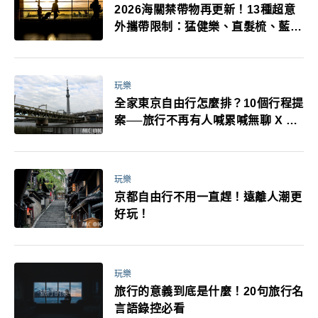
2026海關禁帶物再更新！13種超意
外攜帶限制：猛健樂、直髮梳、藍牙
耳機、暖暖包都有事！最高還罰百
萬！注意事項一次看！
玩樂
全家東京自由行怎麼排？10個行程提
案──旅行不再有人喊累喊無聊 X 爸
媽小孩都能找到喜歡的好玩法！
玩樂
京都自由行不用一直趕！遠離人潮更
好玩！
玩樂
旅行的意義到底是什麼！20句旅行名
言語錄控必看