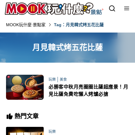
MOOK玩什麼‧景點家
Tag：月見韓式烤五花比薩
月見韓式烤五花比薩
玩樂
美食
必勝客中秋月亮圈圈比薩超應景！月
見比薩免費吃懶人烤爐必搶
熱門文章
玩樂