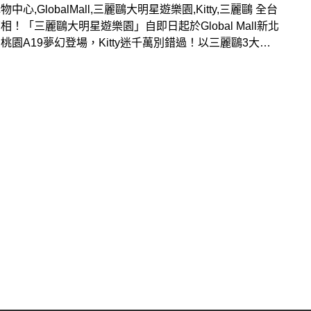
中心,GlobalMall,三麗鷗大明星遊樂園,Kitty,三麗鷗 全台
相！「三麗鷗大明星遊樂園」自即日起於Global Mall新北
桃園A19夢幻登場，Kitty迷千萬別錯過！以三麗鷗3大經
角色Hello Kitty、美樂蒂、酷洛米與大樂園為主題，推出
大明星遊樂園、甜蜜快閃店，還有粉絲必收的Hello Kitty
會員禮及人偶見面會！