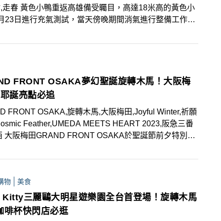
受矚目，高達18米高的黃色小
月23日進行充氣測試，當天傍晚期間消氣進行整備工作，
領期盼1月27日黃色小鴨睽違10年後將重遊愛河灣，一連
活動與冬日遊樂園情報精彩豐富，寒假、春節出遊可以安排
，絕對是今年冬天最熱門打卡景點！
ND FRONT OSAKA夢幻聖誕旋轉木馬！大阪梅
大耶誕亮點必追
D FRONT OSAKA,旋轉木馬,大阪梅田,Joyful Winter,祈願
osmic Feather,UMEDA MEETS HEART 2023,阪急三番
西 大阪梅田GRAND FRONT OSAKA於聖誕節前夕特別打
AND WISH CHRISTMAS 2023～Joyful Winter〜」，為
帶來夢幻的旋轉木馬聖誕佈置和燈光投影！另外還有大阪梅
塔星光閃閃的「Cosmic Feather ～祈願之翼～」大吊
購物
美食
UMEDA MEETS HEART 2023」也以「相約UMEDA，
相連」為主題舉辦一連串活動；另外，阪急三番街
lo Kitty三麗鷗大明星遊樂園全台首登場！旋轉木馬
TA\\\\S TOY FACTORY」、HEP FIVE等大阪梅田地標也
咖啡杯快閃店必逛
處聖誕擺設必拍，3大亮點成為今年聖誕節必訪城市！