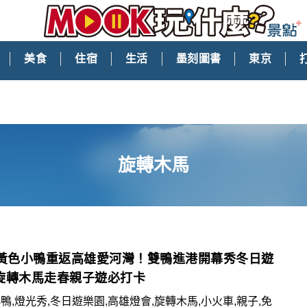
美食
住宿
生活
墨刻圖書
東京
旋轉木馬
米黃色小鴨重返高雄愛河灣！雙鴨進港開幕秀冬日遊
旋轉木馬走春親子遊必打卡
鴨,燈光秀,冬日遊樂園,高雄燈會,旋轉木馬,小火車,親子,免