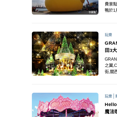
費景點,走春 黃色小鴨重返高雄備
鴨於1
讓人引
串的
造訪
玩樂
GRA
田3
GRAN
之翼,C
街,關
造「GR
大家
田雙子
玩樂
飾，「
心心
Hel
「SAN
魔法
有多